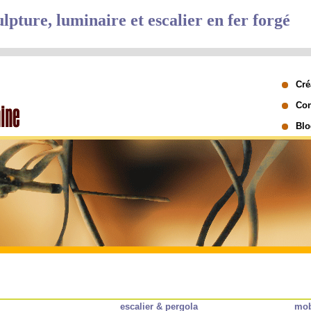
pture, luminaire et escalier en fer forgé
Cré
Con
Blo
escalier & pergola
mob