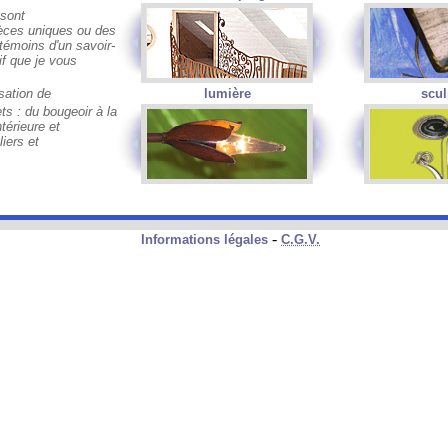
 sont
ièces uniques ou des
 témoins d'un savoir-
if que je vous
ation de
lumière
scul
ts : du bougeoir à la
térieure et
liers et
-
Informations légales
C.G.V.