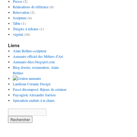
Presse
(2)
Réalisations de référence
(6)
Rénovation
(2)
Sculpture
(4)
Table
(1)
Tringles à rideaux
(1)
végétal
(16)
Liens
Alain Bellino-sculpteur
Annuaire officiel des Métiers d'Art
Annuaire-déco.blogspot.com
Blog dorure, restauration, Alain
Bellino
Landreau Ceramic Design
Passé décomposé. Bijoux de créateur.
Paysagiste Alexandre Sarrion
Spécialiste enduits à la chaux