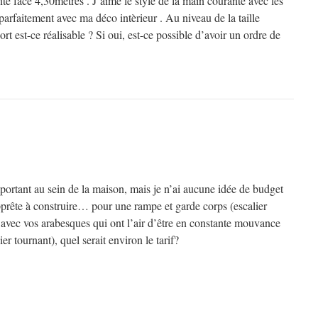
te face 4,30mètres . J’aime le style de la main courante avec les
a parfaitement avec ma déco intèrieur . Au niveau de la taille
rt est-ce réalisable ? Si oui, est-ce possible d’avoir un ordre de
mportant au sein de la maison, mais je n’ai aucune idée de budget
prête à construire… pour une rampe et garde corps (escalier
 avec vos arabesques qui ont l’air d’être en constante mouvance
ier tournant), quel serait environ le tarif?