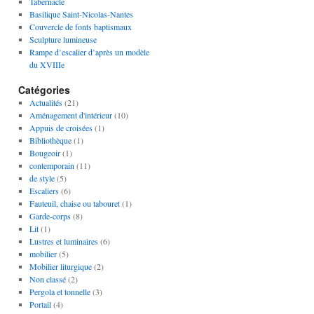
Tabernacle
Basilique Saint-Nicolas-Nantes
Couvercle de fonts baptismaux
Sculpture lumineuse
Rampe d’escalier d’après un modèle
du XVIIIe
Catégories
Actualités
(21)
Aménagement d'intérieur
(10)
Appuis de croisées
(1)
Bibliothèque
(1)
Bougeoir
(1)
contemporain
(11)
de style
(5)
Escaliers
(6)
Fauteuil, chaise ou tabouret
(1)
Garde-corps
(8)
Lit
(1)
Lustres et luminaires
(6)
mobilier
(5)
Mobilier liturgique
(2)
Non classé
(2)
Pergola et tonnelle
(3)
Portail
(4)