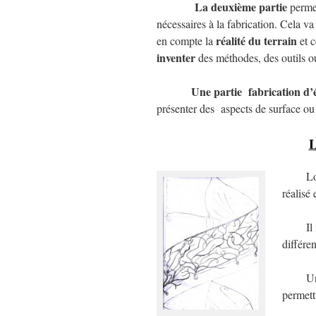
La deuxième partie
permet
nécessaires à la fabrication. Cela v
réalité du terrain
en compte la
et 
inventer
des méthodes, des outils o
Une partie fabrication d’
présenter des aspects de surface ou 
L
Lors 
réalisé 
Il n’e
différe
Une fo
permett