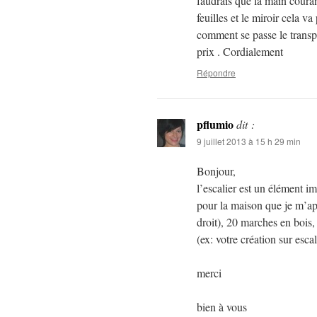
faudrais que la main couran
feuilles et le miroir cela v
comment se passe le transpo
prix . Cordialement
Répondre
pflumio
dit :
9 juillet 2013 à 15 h 29 min
Bonjour,
l’escalier est un élément i
pour la maison que je m’ap
droit), 20 marches en bois,
(ex: votre création sur escal
merci
bien à vous