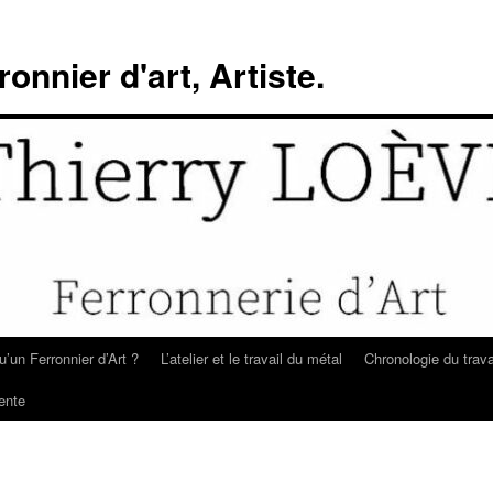
ronnier d'art, Artiste.
u’un Ferronnier d’Art ?
L’atelier et le travail du métal
Chronologie du trava
ente