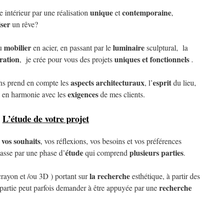
unique
contemporaine
e intérieur par une réalisation
et
,
iser
un rêve?
mobilier
luminaire
au
en acier, en passant par le
sculptural, la
ration
uniques et fonctionnels
, je crée pour vous des projets
.
aspects architecturaux
esprit
ons prend en compte les
, l’
du lieu,
exigences
en harmonie avec les
de mes clients.
L’étude de votre projet
vos souhaits
r
, vos réflexions, vos besoins et vos préférences
étude
plusieurs parties
passe par une phase d’
qui comprend
.
la recherche
crayon et /ou 3D ) portant sur
esthétique, à partir des
recherche
e partie peut parfois demander à être appuyée par une