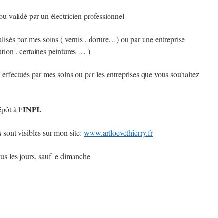
 ou validé par un électricien professionnel .
alisés par mes soins ( vernis , dorure…) ou par une entreprise
ation , certaines peintures … )
 effectués par mes soins ou par les entreprises que vous souhaitez
‘INPI.
épôt à l
s
sont visibles sur mon site:
www.artloevethierry.fr
s les jours, sauf le dimanche.