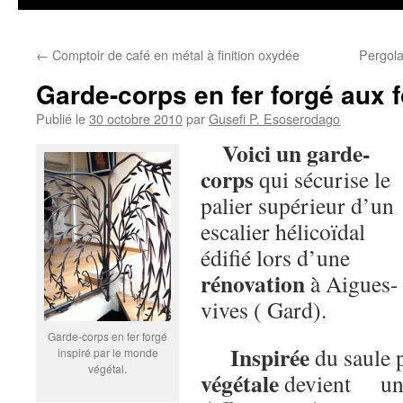
←
Comptoir de café en métal à finition oxydée
Pergola
Garde-corps en fer forgé aux 
Publié le
30 octobre 2010
par
Gusefi P. Esoserodago
Voici un
garde-
corps
qui sécurise le
palier supérieur d’un
escalier hélicoïdal
édifié lors d’une
rénovation
à Aigues-
vives ( Gard).
Garde-corps en fer forgé
Inspirée
du saule p
inspiré par le monde
végétal.
végétale
devient un a