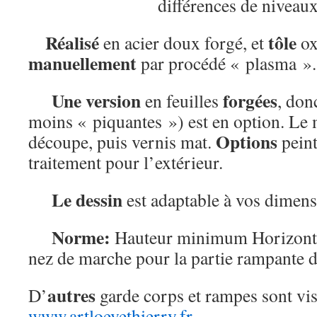
différences de niveaux
Réalisé
tôle
en acier doux forgé, et
ox
manuellement
par procédé « plasma ».
Une version
forgées
en feuilles
, don
moins « piquantes ») est en option. Le m
Options
découpe, puis vernis mat.
peint
traitement pour l’extérieur.
Le dessin
est adaptable à vos dimens
Norme:
Hauteur minimum Horizont
nez de marche pour la partie rampante d
autres
D’
garde corps et rampes sont vis
www.artloevethierry.fr