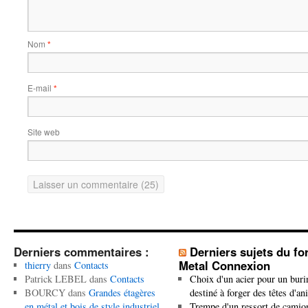
Nom
*
E-mail
*
Site web
Derniers commentaires :
Derniers sujets du f
Metal Connexion
thierry
dans
Contacts
Patrick LEBEL
dans
Contacts
Choix d'un acier pour un buri
BOURCY
dans
Grandes étagères
destiné à forger des têtes d'a
en métal et bois de style industriel
Trempe d'un ressort de camio