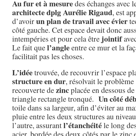
Au fur et à mesure
des échanges avec les
architecte dplg Aurélie Rigaud
, est ap
un plan de travail avec évier
d’avoir
te
côté gauche. Cet espace devait donc auss
jointif
intempéries et pour cela être
avec
l’angle
Le fait que
entre ce mur et la faç
facilitait pas les choses.
L’idée
trouvée, de recouvrir l’espace pl
structure en dur
, résolvait le problème
zinc
recouverte de
placée en dessous de 
Un côté dé
triangle rectangle tronqué.
toile dans sa largeur, afin d’éviter au 
pluie entre les deux structures au nivea
l’étanchéité
l’autre, assurant
le long des
acier, bordée des deux côtés par le zinc 