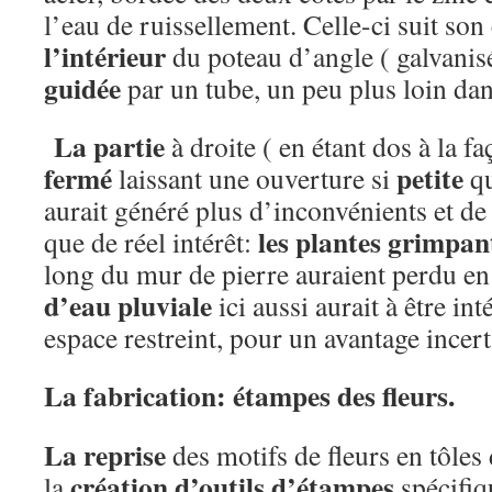
l’eau de ruissellement. Celle-ci suit son
l’intérieur
du poteau d’angle ( galvanisé
guidée
par un tube, un peu plus loin dans
La partie
à droite ( en étant dos à la f
fermé
petite
laissant une ouverture si
qu
aurait généré plus d’inconvénients et de
les plantes grimpan
que de réel intérêt:
long du mur de pierre auraient perdu e
d’eau pluviale
ici aussi aurait à être in
espace restreint, pour un avantage incert
La fabrication: étampes des fleurs.
La reprise
des motifs de fleurs en tôles
création d’outils
d’étampes
la
spécifiq