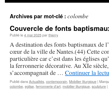
colombe
Archives par mot-clé :
Couvercle de fonts baptismau
Publié le
4 mai 2025
par
thierry
A destination des fonts baptismaux de l’
cœur de la ville de Nantes.(44) Cette c
particulière car c’est dans les églises q
la ferronnerie décorative. Au XIe siècle,
s’accompagnait de …
Continuer la lect
Publié dans
Actualités
,
contemporain
,
Mobilier liturgique
|
Marqu
colombe
,
eglise
,
ferronnerie d'art
,
mobilier liturgique
,
sculpture
|