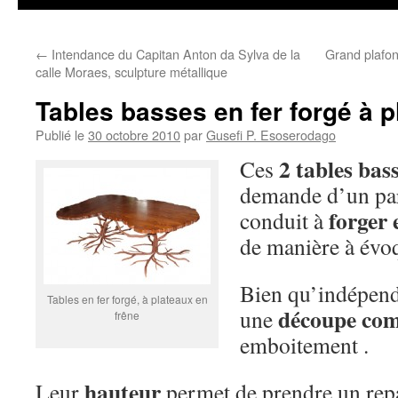
←
Intendance du Capitan Anton da Sylva de la
Grand plafon
calle Moraes, sculpture métallique
Tables basses en fer forgé à p
Publié le
30 octobre 2010
par
Gusefi P. Esoserodago
2 tables bas
Ces
demande d’un par
forger 
conduit à
de manière à évoq
Bien qu’indépend
Tables en fer forgé, à plateaux en
découpe co
une
frêne
emboitement .
hauteur
Leur
permet de prendre un rep